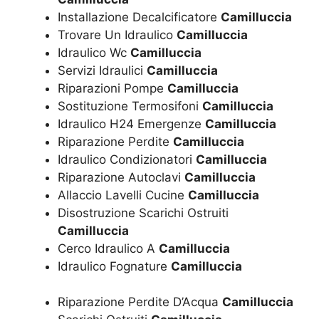
Installazione Decalcificatore
Camilluccia
Trovare Un Idraulico
Camilluccia
Idraulico Wc
Camilluccia
Servizi Idraulici
Camilluccia
Riparazioni Pompe
Camilluccia
Sostituzione Termosifoni
Camilluccia
Idraulico H24 Emergenze
Camilluccia
Riparazione Perdite
Camilluccia
Idraulico Condizionatori
Camilluccia
Riparazione Autoclavi
Camilluccia
Allaccio Lavelli Cucine
Camilluccia
Disostruzione Scarichi Ostruiti
Camilluccia
Cerco Idraulico A
Camilluccia
Idraulico Fognature
Camilluccia
Riparazione Perdite D’Acqua
Camilluccia