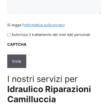
Si
Si legga l'
informativa sulla privacy
legga
l'informativa
Autorizzo il trattamento dei miei dati personali
sulla
CAPTCHA
privacy
*
I nostri servizi per
Idraulico Riparazioni
Camilluccia