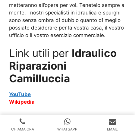
metteranno all’opera per voi. Tenetelo sempre a
mente, i nostri specialisti in idraulica e spurghi
sono senza ombra di dubbio quanto di meglio
possiate desiderare per la vostra casa, il vostro
ufficio o il vostro esercizio commerciale.
Link utili per
Idraulico
Riparazioni
Camilluccia
YouTube
Wikipedia
Idraulico Roma – Pronto Intervento 24 Ore
anche giorni festivi. Il professionista più vicino a
CHIAMA ORA
WHATSAPP
EMAIL
casa tua attivo 365 giorni all’anno.