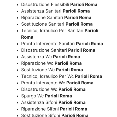
Disostruzione Flessibili
Parioli Roma
Assistenza Sanitari
Parioli Roma
Riparazione Sanitari
Parioli Roma
Sostituzione Sanitari
Parioli Roma
Tecnico, Idraulico Per Sanitari
Parioli
Roma
Pronto Intervento Sanitari
Parioli Roma
Disostruzione Sanitari
Parioli Roma
Assistenza Wc
Parioli Roma
Riparazione Wc
Parioli Roma
Sostituzione Wc
Parioli Roma
Tecnico, Idraulico Per Wc
Parioli Roma
Pronto Intervento Wc
Parioli Roma
Disostruzione Wc
Parioli Roma
Spurgo Wc
Parioli Roma
Assistenza Sifoni
Parioli Roma
Riparazione Sifoni
Parioli Roma
Sostituzione Sifoni
Parioli Roma