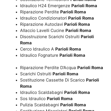
Idraulico H24 Emergenze
Parioli Roma
Riparazione Perdite
Parioli Roma
Idraulico Condizionatori
Parioli Roma
Riparazione Autoclavi
Parioli Roma
Allaccio Lavelli Cucine
Parioli Roma
Disostruzione Scarichi Ostruiti
Parioli
Roma
Cerco Idraulico A
Parioli Roma
Idraulico Fognature
Parioli Roma
Riparazione Perdite D’Acqua
Parioli Roma
Scarichi Ostruiti
Parioli Roma
Sostituzione Cassette Di Scarico
Parioli
Roma
Idraulico Scaldabagni
Parioli Roma
Sos Idraulico
Parioli Roma
Pulizia Scaldabagni
Parioli Roma