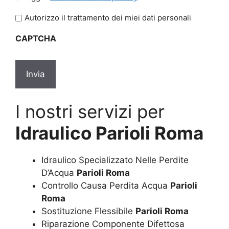
legga
l'informativa
Autorizzo il trattamento dei miei dati personali
sulla
CAPTCHA
privacy
*
I nostri servizi per
Idraulico Parioli Roma
Idraulico Specializzato Nelle Perdite
D’Acqua
Parioli Roma
Controllo Causa Perdita Acqua
Parioli
Roma
Sostituzione Flessibile
Parioli Roma
Riparazione Componente Difettosa