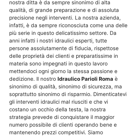
nostra ditta è da sempre sinonimo di alta
qualità, di grande preparazione e di assoluta
precisione negli interventi. La nostra azienda,
infatti, è da sempre riconosciuta come una delle
più serie in questo delicatissimo settore. Da
anni infatti i nostri idraulici esperti, tutte
persone assolutamente di fiducia, rispettose
delle proprietà dei clienti e preparatissime in
materia sono impegnati in questo lavoro
mettendoci ogni giorno la stessa passione e
dedizione. Il nostro
Idraulico Parioli Roma
è
sinonimo di qualità, sinonimo di sicurezza, ma
soprattutto sinonimo di risparmio. Dimenticatevi
gli interventi idraulici mal riusciti e che vi
costano un occhio della testa, la nostra
strategia prevede di conquistare il maggior
numero possibile di clienti operando bene e
mantenendo prezzi competitivi. Siamo