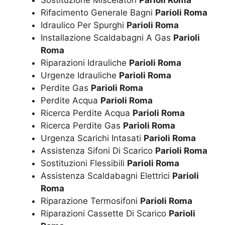
Sostituzione Miscelatori
Parioli Roma
Rifacimento Generale Bagni
Parioli Roma
Idraulico Per Spurghi
Parioli Roma
Installazione Scaldabagni A Gas
Parioli
Roma
Riparazioni Idrauliche
Parioli Roma
Urgenze Idrauliche
Parioli Roma
Perdite Gas
Parioli Roma
Perdite Acqua
Parioli Roma
Ricerca Perdite Acqua
Parioli Roma
Ricerca Perdite Gas
Parioli Roma
Urgenza Scarichi Intasati
Parioli Roma
Assistenza Sifoni Di Scarico
Parioli Roma
Sostituzioni Flessibili
Parioli Roma
Assistenza Scaldabagni Elettrici
Parioli
Roma
Riparazione Termosifoni
Parioli Roma
Riparazioni Cassette Di Scarico
Parioli