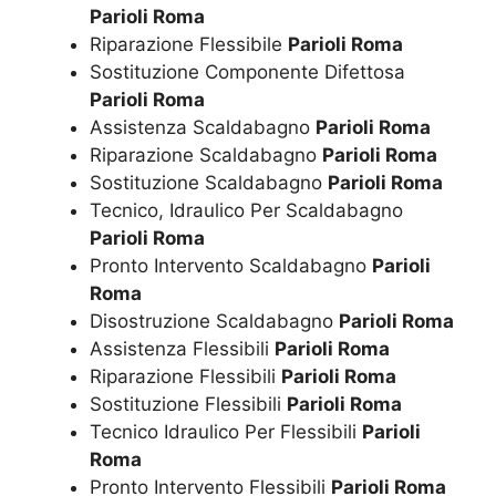
Parioli Roma
Riparazione Flessibile
Parioli Roma
Sostituzione Componente Difettosa
Parioli Roma
Assistenza Scaldabagno
Parioli Roma
Riparazione Scaldabagno
Parioli Roma
Sostituzione Scaldabagno
Parioli Roma
Tecnico, Idraulico Per Scaldabagno
Parioli Roma
Pronto Intervento Scaldabagno
Parioli
Roma
Disostruzione Scaldabagno
Parioli Roma
Assistenza Flessibili
Parioli Roma
Riparazione Flessibili
Parioli Roma
Sostituzione Flessibili
Parioli Roma
Tecnico Idraulico Per Flessibili
Parioli
Roma
Pronto Intervento Flessibili
Parioli Roma