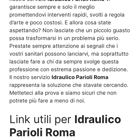
garantisce sempre e solo il meglio
promettendovi interventi rapidi, svolti a regola
d’arte e poco costosi. E allora cosa state
aspettando? Non lasciate che un piccolo guasto
possa trasformarsi in un problema più serio.
Prestate sempre attenzione ai segnali che i
vostri sanitari possono lanciarvi, ma soprattutto
lasciate fare a chi da sempre svolge questa
professione con estrema passione e dedizione.
Il nostro servizio
Idraulico Parioli Roma
rappresenta la soluzione che stavate cercando.
Metteteci alla prova e siamo sicuri che non
potrete più fare a meno di noi.
Link utili per
Idraulico
Parioli Roma