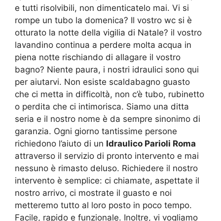
e tutti risolvibili, non dimenticatelo mai. Vi si
rompe un tubo la domenica? Il vostro wc si è
otturato la notte della vigilia di Natale? il vostro
lavandino continua a perdere molta acqua in
piena notte rischiando di allagare il vostro
bagno? Niente paura, i nostri idraulici sono qui
per aiutarvi. Non esiste scaldabagno guasto
che ci metta in difficoltà, non c’è tubo, rubinetto
o perdita che ci intimorisca. Siamo una ditta
seria e il nostro nome è da sempre sinonimo di
garanzia. Ogni giorno tantissime persone
richiedono l’aiuto di un
Idraulico Parioli Roma
attraverso il servizio di pronto intervento e mai
nessuno è rimasto deluso. Richiedere il nostro
intervento è semplice: ci chiamate, aspettate il
nostro arrivo, ci mostrate il guasto e noi
metteremo tutto al loro posto in poco tempo.
Facile, rapido e funzionale. Inoltre, vi vogliamo