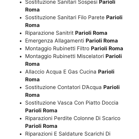
Sostituzione Sanitari Sospesi
Parioli
Roma
Sostituzione Sanitari Filo Parete
Parioli
Roma
Riparazione Sanitrit
Parioli Roma
Emergenza Allagamenti
Parioli Roma
Montaggio Rubinetti Filtro
Parioli Roma
Montaggio Rubinetti Miscelatori
Parioli
Roma
Allaccio Acqua E Gas Cucina
Parioli
Roma
Sostituzione Contatori D’Acqua
Parioli
Roma
Sostituzione Vasca Con Piatto Doccia
Parioli Roma
Riparazioni Perdite Colonne Di Scarico
Parioli Roma
Riparazioni E Saldature Scarichi Di