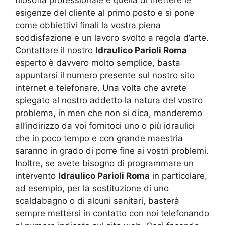
esigenze del cliente al primo posto e si pone
come obbiettivi finali la vostra piena
soddisfazione e un lavoro svolto a regola d’arte.
Contattare il nostro
Idraulico Parioli Roma
esperto è davvero molto semplice, basta
appuntarsi il numero presente sul nostro sito
internet e telefonare. Una volta che avrete
spiegato al nostro addetto la natura del vostro
problema, in men che non si dica, manderemo
all’indirizzo da voi fornitoci uno o più idraulici
che in poco tempo e con grande maestria
saranno in grado di porre fine ai vostri problemi.
Inoltre, se avete bisogno di programmare un
intervento
Idraulico Parioli Roma
in particolare,
ad esempio, per la sostituzione di uno
scaldabagno o di alcuni sanitari, basterà
sempre mettersi in contatto con noi telefonando