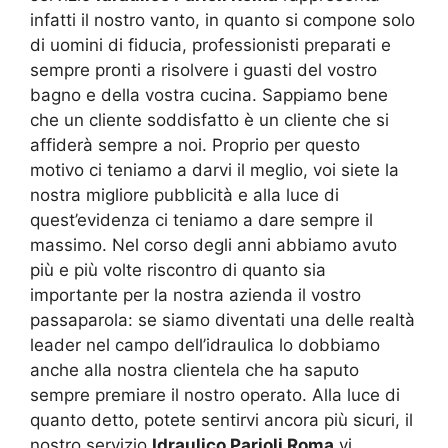
infatti il nostro vanto, in quanto si compone solo
di uomini di fiducia, professionisti preparati e
sempre pronti a risolvere i guasti del vostro
bagno e della vostra cucina. Sappiamo bene
che un cliente soddisfatto è un cliente che si
affiderà sempre a noi. Proprio per questo
motivo ci teniamo a darvi il meglio, voi siete la
nostra migliore pubblicità e alla luce di
quest’evidenza ci teniamo a dare sempre il
massimo. Nel corso degli anni abbiamo avuto
più e più volte riscontro di quanto sia
importante per la nostra azienda il vostro
passaparola: se siamo diventati una delle realtà
leader nel campo dell’idraulica lo dobbiamo
anche alla nostra clientela che ha saputo
sempre premiare il nostro operato. Alla luce di
quanto detto, potete sentirvi ancora più sicuri, il
nostro servizio
Idraulico Parioli Roma
vi