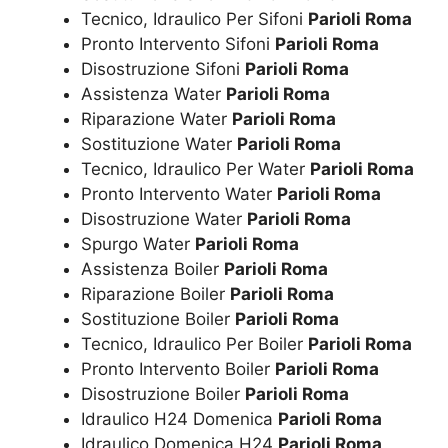
Tecnico, Idraulico Per Sifoni
Parioli Roma
Pronto Intervento Sifoni
Parioli Roma
Disostruzione Sifoni
Parioli Roma
Assistenza Water
Parioli Roma
Riparazione Water
Parioli Roma
Sostituzione Water
Parioli Roma
Tecnico, Idraulico Per Water
Parioli Roma
Pronto Intervento Water
Parioli Roma
Disostruzione Water
Parioli Roma
Spurgo Water
Parioli Roma
Assistenza Boiler
Parioli Roma
Riparazione Boiler
Parioli Roma
Sostituzione Boiler
Parioli Roma
Tecnico, Idraulico Per Boiler
Parioli Roma
Pronto Intervento Boiler
Parioli Roma
Disostruzione Boiler
Parioli Roma
Idraulico H24 Domenica
Parioli Roma
Idraulico Domenica H24
Parioli Roma