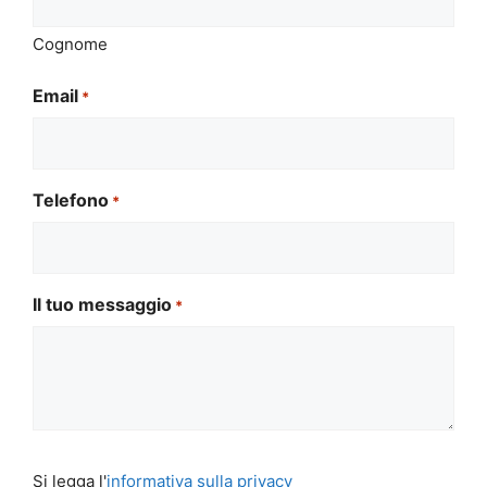
Cognome
Email
*
Telefono
*
Il tuo messaggio
*
Si
Si legga l'
informativa sulla privacy