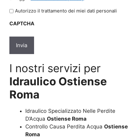
legga
l'informativa
Autorizzo il trattamento dei miei dati personali
sulla
CAPTCHA
privacy
*
I nostri servizi per
Idraulico Ostiense
Roma
Idraulico Specializzato Nelle Perdite
D’Acqua
Ostiense Roma
Controllo Causa Perdita Acqua
Ostiense
Roma