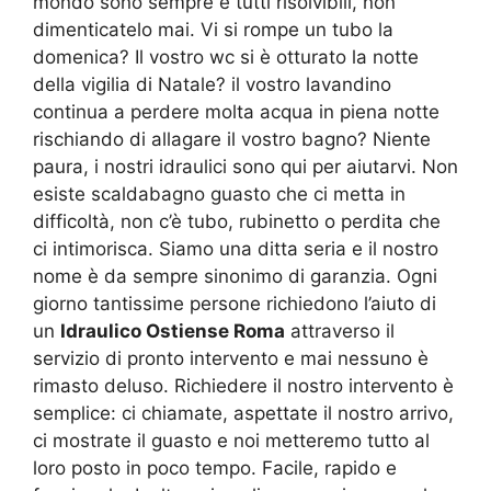
mondo sono sempre e tutti risolvibili, non
dimenticatelo mai. Vi si rompe un tubo la
domenica? Il vostro wc si è otturato la notte
della vigilia di Natale? il vostro lavandino
continua a perdere molta acqua in piena notte
rischiando di allagare il vostro bagno? Niente
paura, i nostri idraulici sono qui per aiutarvi. Non
esiste scaldabagno guasto che ci metta in
difficoltà, non c’è tubo, rubinetto o perdita che
ci intimorisca. Siamo una ditta seria e il nostro
nome è da sempre sinonimo di garanzia. Ogni
giorno tantissime persone richiedono l’aiuto di
un
Idraulico Ostiense Roma
attraverso il
servizio di pronto intervento e mai nessuno è
rimasto deluso. Richiedere il nostro intervento è
semplice: ci chiamate, aspettate il nostro arrivo,
ci mostrate il guasto e noi metteremo tutto al
loro posto in poco tempo. Facile, rapido e