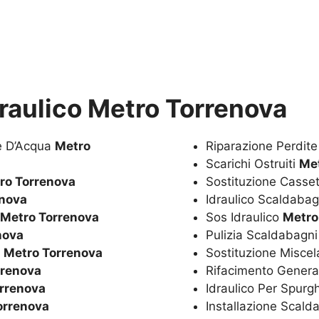
draulico Metro Torrenova
te D’Acqua
Metro
Riparazione Perdit
Scarichi Ostruiti
Me
ro Torrenova
Sostituzione Casset
enova
Idraulico Scaldaba
Metro Torrenova
Sos Idraulico
Metro
nova
Pulizia Scaldabagn
a
Metro Torrenova
Sostituzione Miscel
rrenova
Rifacimento Genera
rrenova
Idraulico Per Spurg
orrenova
Installazione Scal