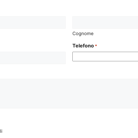
Cognome
Telefono
*
li