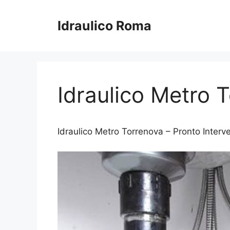
Vai
al
Idraulico Roma
contenuto
Idraulico Metro 
Idraulico Metro Torrenova – Pronto Interven