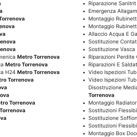
a
Riparazione Sanitri
a
Emergenza Allagam
Torrenova
Montaggio Rubinetti
renova
Montaggio Rubinett
va
Allaccio Acqua E G
renova
Sostituzione Conta
renova
Sostituzione Vasca
omenica
Metro Torrenova
Riparazioni Perdite
ica
Metro Torrenova
Riparazioni E Salda
ica H24
Metro Torrenova
Video Ispezioni Tub
ro Torrenova
Video Ispezioni Tub
ova
Disostruzione Media
nova
Torrenova
tro Torrenova
Montaggio Radiator
Torrenova
Sostituzioni Flessib
ova
Sostituzione Soffio
Sostituzioni Flessib
Montaggio Box Doc