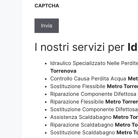
sulla
CAPTCHA
privacy
*
I nostri servizi per
I
Idraulico Specializzato Nelle Perdi
Torrenova
Controllo Causa Perdita Acqua
Met
Sostituzione Flessibile
Metro Torr
Riparazione Componente Difettosa
Riparazione Flessibile
Metro Torre
Sostituzione Componente Difettos
Assistenza Scaldabagno
Metro To
Riparazione Scaldabagno
Metro To
Sostituzione Scaldabagno
Metro T