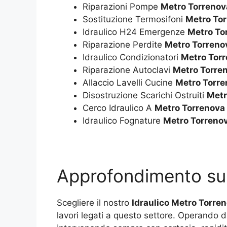
Riparazioni Pompe
Metro Torrenov
Sostituzione Termosifoni
Metro To
Idraulico H24 Emergenze
Metro To
Riparazione Perdite
Metro Torreno
Idraulico Condizionatori
Metro Tor
Riparazione Autoclavi
Metro Torre
Allaccio Lavelli Cucine
Metro Torre
Disostruzione Scarichi Ostruiti
Metr
Cerco Idraulico A
Metro Torrenova
Idraulico Fognature
Metro Torreno
Approfondimento s
Scegliere il nostro
Idraulico Metro Torre
lavori legati a questo settore. Operando da