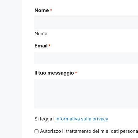
Nome
*
Nome
Email
*
Il tuo messaggio
*
Si
Si legga l'
informativa sulla privacy
legga
Autorizzo il trattamento dei miei dati persona
l'informativa