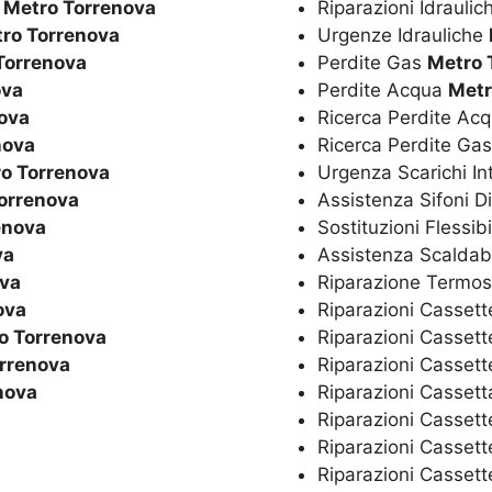
o
Metro Torrenova
Riparazioni Idrauli
ro Torrenova
Urgenze Idrauliche
Torrenova
Perdite Gas
Metro 
ova
Perdite Acqua
Metr
ova
Ricerca Perdite Ac
nova
Ricerca Perdite Ga
o Torrenova
Urgenza Scarichi In
orrenova
Assistenza Sifoni D
enova
Sostituzioni Flessibi
va
Assistenza Scaldaba
ova
Riparazione Termos
ova
Riparazioni Cassett
o Torrenova
Riparazioni Cassett
rrenova
Riparazioni Casset
nova
Riparazioni Casset
Riparazioni Cassett
Riparazioni Cassett
Riparazioni Cassett