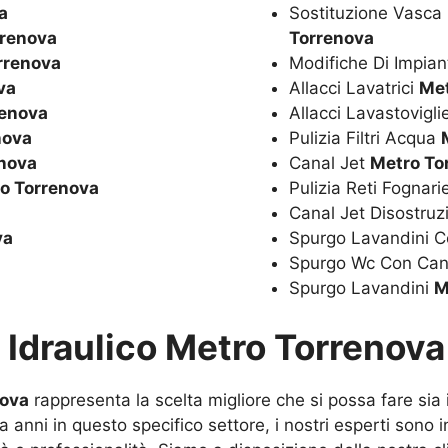
a
Sostituzione Vasc
rrenova
Torrenova
rrenova
Modifiche Di Impian
va
Allacci Lavatrici
Met
renova
Allacci Lavastovigl
nova
Pulizia Filtri Acqua
nova
Canal Jet
Metro To
o Torrenova
Pulizia Reti Fognar
Canal Jet Disostru
va
Spurgo Lavandini C
Spurgo Wc Con Can
Spurgo Lavandini
M
u
Idraulico Metro Torrenova
nova
rappresenta la scelta migliore che si possa fare sia
 anni in questo specifico settore, i nostri esperti sono in