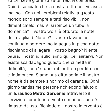
su 24, sette giorni su sette, festivi compresi.
Quindi sappiate che la nostra ditta non vi lascia
mai soli. Con noi i problemi relativi a questo
mondo sono sempre e tutti risolvibili, non
dimenticatelo mai. Vi si rompe un tubo la
domenica? Il vostro wc si è otturato la notte
della vigilia di Natale? il vostro lavandino
continua a perdere molta acqua in piena notte
rischiando di allagare il vostro bagno? Niente
paura, i nostri idraulici sono qui per aiutarvi. Non
esiste scaldabagno guasto che ci metta in
difficoltà, non c’è tubo, rubinetto o perdita che
ci intimorisca. Siamo una ditta seria e il nostro
nome è da sempre sinonimo di garanzia. Ogni
giorno tantissime persone richiedono l’aiuto di
un
Idraulico Metro Gardenie
attraverso il
servizio di pronto intervento e mai nessuno è
rimasto deluso. Richiedere il nostro intervento è