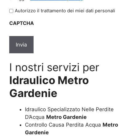
legga
l'informativa
Autorizzo il trattamento dei miei dati personali
sulla
CAPTCHA
privacy
*
I nostri servizi per
Idraulico Metro
Gardenie
Idraulico Specializzato Nelle Perdite
D’Acqua
Metro Gardenie
Controllo Causa Perdita Acqua
Metro
Gardenie