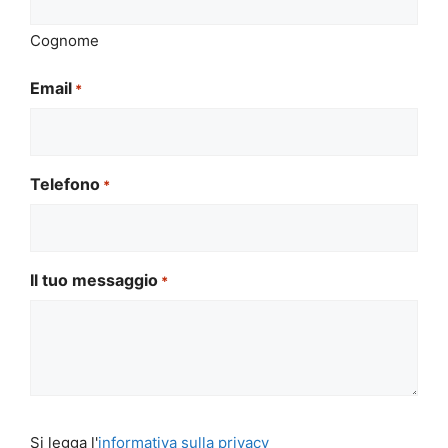
Cognome
Email
*
Telefono
*
Il tuo messaggio
*
Si
Si legga l'
informativa sulla privacy