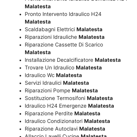
Malatesta
Pronto Intervento Idraulico H24
Malatesta
Scaldabagni Elettrici
Malatesta
Riparazioni Idrauliche
Malatesta
Riparazione Cassette Di Scarico
Malatesta
Installazione Decalcificatore
Malatesta
Trovare Un Idraulico
Malatesta
Idraulico Wc
Malatesta
Servizi Idraulici
Malatesta
Riparazioni Pompe
Malatesta
Sostituzione Termosifoni
Malatesta
Idraulico H24 Emergenze
Malatesta
Riparazione Perdite
Malatesta
Idraulico Condizionatori
Malatesta
Riparazione Autoclavi
Malatesta
Allaccio Lavelli Cucine
Malatesta