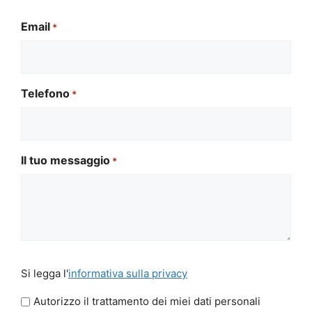
Email
*
Telefono
*
Il tuo messaggio
*
Si
Si legga l'
informativa sulla privacy
legga
l'informativa
Autorizzo il trattamento dei miei dati personali