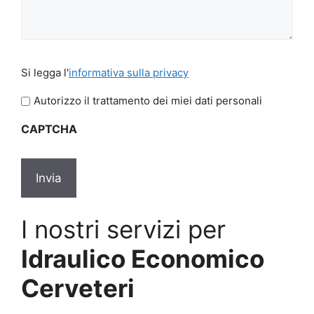
Si
Si legga l'
informativa sulla privacy
legga
l'informativa
Autorizzo il trattamento dei miei dati personali
sulla
CAPTCHA
privacy
*
I nostri servizi per
Idraulico Economico
Cerveteri