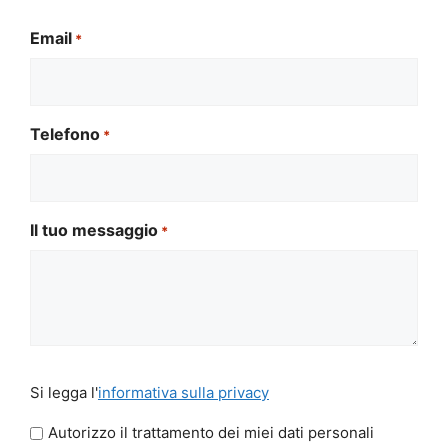
Email
*
Telefono
*
Il tuo messaggio
*
Si
Si legga l'
informativa sulla privacy
legga
l'informativa
Autorizzo il trattamento dei miei dati personali