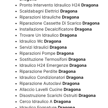
Pronto Intervento Idraulico H24
Dragona
Scaldabagni Elettrici
Dragona
Riparazioni Idrauliche
Dragona
Riparazione Cassette Di Scarico
Dragona
Installazione Decalcificatore
Dragona
Trovare Un Idraulico
Dragona
Idraulico Wc
Dragona
Servizi Idraulici
Dragona
Riparazioni Pompe
Dragona
Sostituzione Termosifoni
Dragona
Idraulico H24 Emergenze
Dragona
Riparazione Perdite
Dragona
Idraulico Condizionatori
Dragona
Riparazione Autoclavi
Dragona
Allaccio Lavelli Cucine
Dragona
Disostruzione Scarichi Ostruiti
Dragona
Cerco Idraulico A
Dragona
Idraulico Fognature
Dragona