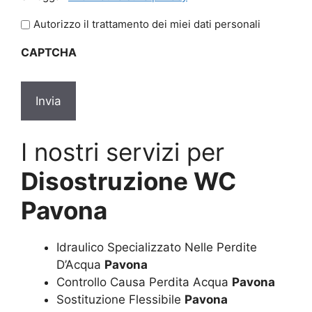
legga
l'informativa
Autorizzo il trattamento dei miei dati personali
sulla
CAPTCHA
privacy
*
I nostri servizi per
Disostruzione WC
Pavona
Idraulico Specializzato Nelle Perdite
D’Acqua
Pavona
Controllo Causa Perdita Acqua
Pavona
Sostituzione Flessibile
Pavona