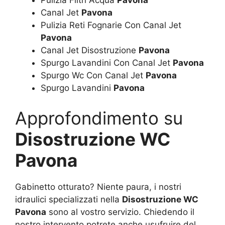
Pulizia Filtri Acqua
Pavona
Canal Jet
Pavona
Pulizia Reti Fognarie Con Canal Jet
Pavona
Canal Jet Disostruzione
Pavona
Spurgo Lavandini Con Canal Jet
Pavona
Spurgo Wc Con Canal Jet
Pavona
Spurgo Lavandini
Pavona
Approfondimento su
Disostruzione WC
Pavona
Gabinetto otturato? Niente paura, i nostri
idraulici specializzati nella
Disostruzione WC
Pavona
sono al vostro servizio. Chiedendo il
nostro intervento potrete anche usufruire del