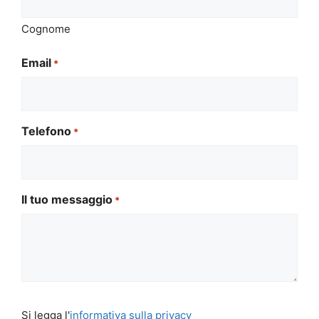
Cognome
Email
*
Telefono
*
Il tuo messaggio
*
Si
Si legga l'
informativa sulla privacy