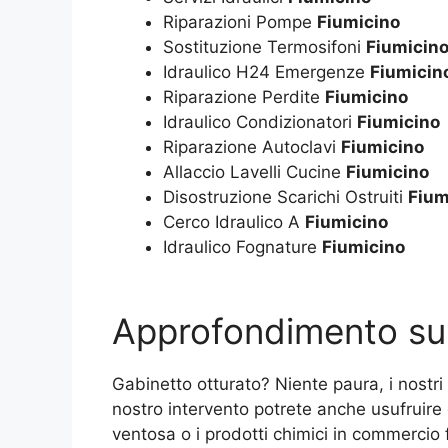
Riparazioni Pompe
Fiumicino
Sostituzione Termosifoni
Fiumicin
Idraulico H24 Emergenze
Fiumicin
Riparazione Perdite
Fiumicino
Idraulico Condizionatori
Fiumicino
Riparazione Autoclavi
Fiumicino
Allaccio Lavelli Cucine
Fiumicino
Disostruzione Scarichi Ostruiti
Fium
Cerco Idraulico A
Fiumicino
Idraulico Fognature
Fiumicino
Approfondimento s
Gabinetto otturato? Niente paura, i nostri i
nostro intervento potrete anche usufruire
ventosa o i prodotti chimici in commercio f