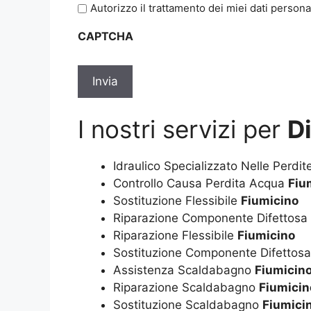
Autorizzo il trattamento dei miei dati persona
l'informativa
sulla
CAPTCHA
privacy
*
I nostri servizi per
D
Idraulico Specializzato Nelle Perdi
Controllo Causa Perdita Acqua
Fiu
Sostituzione Flessibile
Fiumicino
Riparazione Componente Difettosa
Riparazione Flessibile
Fiumicino
Sostituzione Componente Difettos
Assistenza Scaldabagno
Fiumicin
Riparazione Scaldabagno
Fiumicin
Sostituzione Scaldabagno
Fiumici