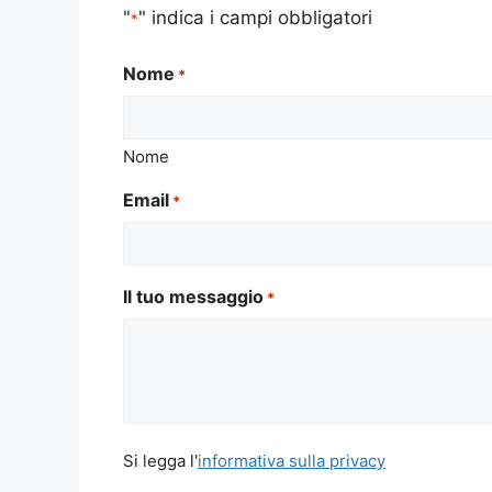
"
" indica i campi obbligatori
*
Nome
*
Nome
Email
*
Il tuo messaggio
*
Si
Si legga l'
informativa sulla privacy
legga