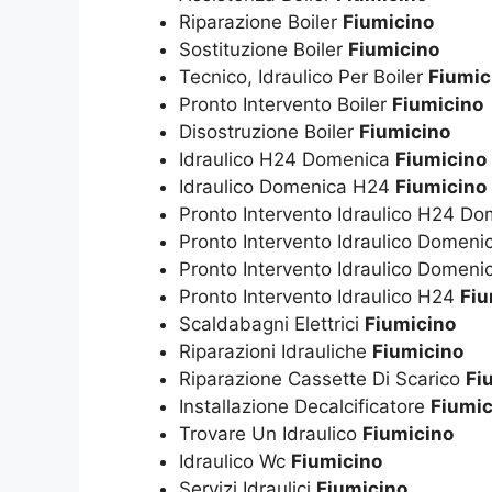
Riparazione Boiler
Fiumicino
Sostituzione Boiler
Fiumicino
Tecnico, Idraulico Per Boiler
Fiumic
Pronto Intervento Boiler
Fiumicino
Disostruzione Boiler
Fiumicino
Idraulico H24 Domenica
Fiumicino
Idraulico Domenica H24
Fiumicino
Pronto Intervento Idraulico H24 D
Pronto Intervento Idraulico Domen
Pronto Intervento Idraulico Domen
Pronto Intervento Idraulico H24
Fiu
Scaldabagni Elettrici
Fiumicino
Riparazioni Idrauliche
Fiumicino
Riparazione Cassette Di Scarico
Fi
Installazione Decalcificatore
Fiumic
Trovare Un Idraulico
Fiumicino
Idraulico Wc
Fiumicino
Servizi Idraulici
Fiumicino