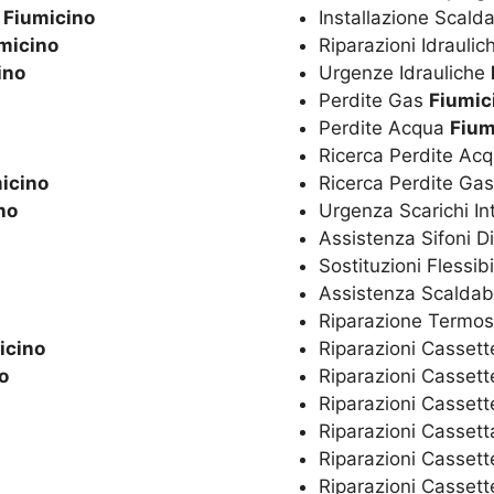
o
Fiumicino
Installazione Scal
micino
Riparazioni Idrauli
ino
Urgenze Idrauliche
Perdite Gas
Fiumic
Perdite Acqua
Fium
Ricerca Perdite Ac
icino
Ricerca Perdite Ga
no
Urgenza Scarichi In
Assistenza Sifoni D
Sostituzioni Flessibi
Assistenza Scaldaba
Riparazione Termos
icino
Riparazioni Cassett
o
Riparazioni Cassett
Riparazioni Casset
Riparazioni Casset
Riparazioni Cassett
Riparazioni Cassett