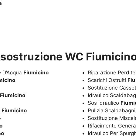
li
isostruzione WC Fiumicin
te D’Acqua
Fiumicino
Riparazione Perdit
micino
Scarichi Ostruiti
Fi
Sostituzione Casset
Fiumicino
Idraulico Scaldaba
Sos Idraulico
Fiumi
a
Fiumicino
Pulizia Scaldabagn
o
Sostituzione Miscel
o
Rifacimento Genera
no
Idraulico Per Spurg