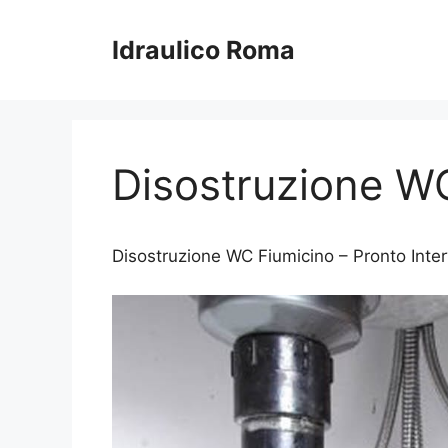
Vai
al
Idraulico Roma
contenuto
Disostruzione W
Disostruzione WC Fiumicino – Pronto Interve