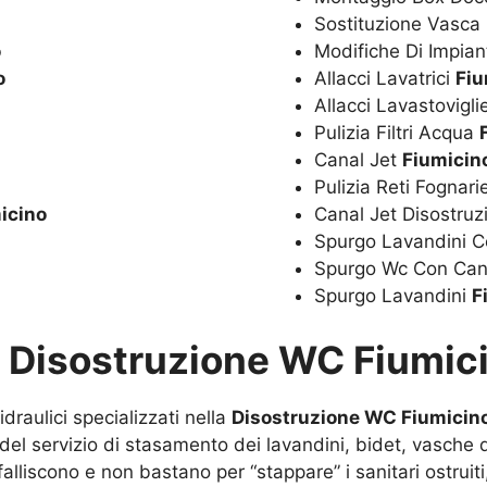
Sostituzione Vasc
o
Modifiche Di Impian
o
Allacci Lavatrici
Fiu
Allacci Lavastovigl
Pulizia Filtri Acqua
Canal Jet
Fiumicin
Pulizia Reti Fognar
icino
Canal Jet Disostru
Spurgo Lavandini C
Spurgo Wc Con Can
Spurgo Lavandini
F
u
Disostruzione WC Fiumic
draulici specializzati nella
Disostruzione WC Fiumicin
 del servizio di stasamento dei lavandini, bidet, vasch
alliscono e non bastano per “stappare” i sanitari ostruiti,