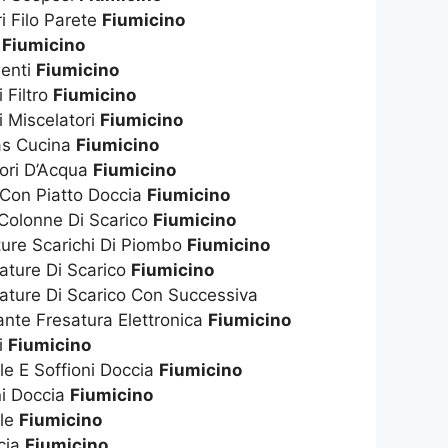
i Filo Parete
Fiumicino
t
Fiumicino
enti
Fiumicino
 Filtro
Fiumicino
i Miscelatori
Fiumicino
as Cucina
Fiumicino
tori D’Acqua
Fiumicino
 Con Piatto Doccia
Fiumicino
 Colonne Di Scarico
Fiumicino
ture Scarichi Di Piombo
Fiumicino
ature Di Scarico
Fiumicino
ature Di Scarico Con Successiva
nte Fresatura Elettronica
Fiumicino
i
Fiumicino
ile E Soffioni Doccia
Fiumicino
ni Doccia
Fiumicino
ile
Fiumicino
cia
Fiumicino