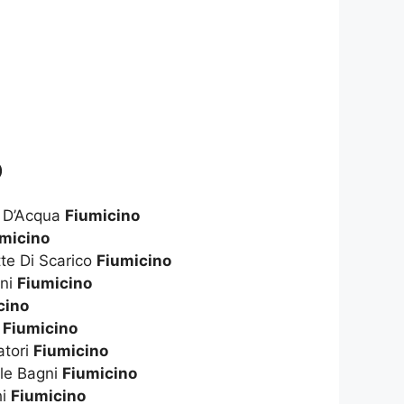
o
e D’Acqua
Fiumicino
umicino
te Di Scarico
Fiumicino
gni
Fiumicino
cino
i
Fiumicino
atori
Fiumicino
le Bagni
Fiumicino
hi
Fiumicino