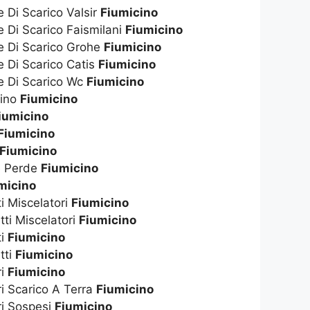
e Di Scarico Valsir
Fiumicino
e Di Scarico Faismilani
Fiumicino
te Di Scarico Grohe
Fiumicino
e Di Scarico Catis
Fiumicino
te Di Scarico Wc
Fiumicino
dino
Fiumicino
iumicino
Fiumicino
Fiumicino
e Perde
Fiumicino
micino
ti Miscelatori
Fiumicino
tti Miscelatori
Fiumicino
ti
Fiumicino
tti
Fiumicino
ri
Fiumicino
ri Scarico A Terra
Fiumicino
ri Sospesi
Fiumicino