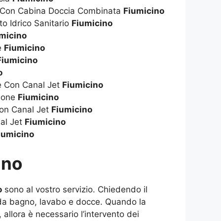
a Con Cabina Doccia Combinata
Fiumicino
to Idrico Sanitario
Fiumicino
micino
ie
Fiumicino
Fiumicino
o
ie Con Canal Jet
Fiumicino
zione
Fiumicino
on Canal Jet
Fiumicino
al Jet
Fiumicino
iumicino
ino
o
sono al vostro servizio. Chiedendo il
e da bagno, lavabo e docce. Quando la
 allora è necessario l’intervento dei