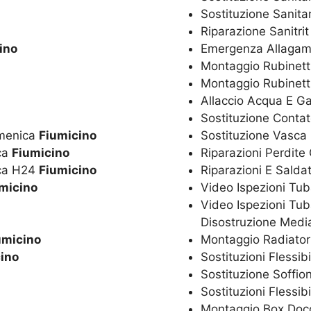
Sostituzione Sanitar
Riparazione Sanitri
ino
Emergenza Allagam
Montaggio Rubinetti
Montaggio Rubinett
Allaccio Acqua E G
Sostituzione Conta
omenica
Fiumicino
Sostituzione Vasca
ica
Fiumicino
Riparazioni Perdite
ica H24
Fiumicino
Riparazioni E Salda
micino
Video Ispezioni Tub
Video Ispezioni Tub
Disostruzione Media
umicino
Montaggio Radiator
ino
Sostituzioni Flessib
Sostituzione Soffio
Sostituzioni Flessib
Montaggio Box Doc