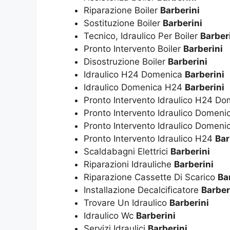
Riparazione Boiler
Barberini
Sostituzione Boiler
Barberini
Tecnico, Idraulico Per Boiler
Barber
Pronto Intervento Boiler
Barberini
Disostruzione Boiler
Barberini
Idraulico H24 Domenica
Barberini
Idraulico Domenica H24
Barberini
Pronto Intervento Idraulico H24 D
Pronto Intervento Idraulico Domen
Pronto Intervento Idraulico Domen
Pronto Intervento Idraulico H24
Bar
Scaldabagni Elettrici
Barberini
Riparazioni Idrauliche
Barberini
Riparazione Cassette Di Scarico
Ba
Installazione Decalcificatore
Barber
Trovare Un Idraulico
Barberini
Idraulico Wc
Barberini
Servizi Idraulici
Barberini