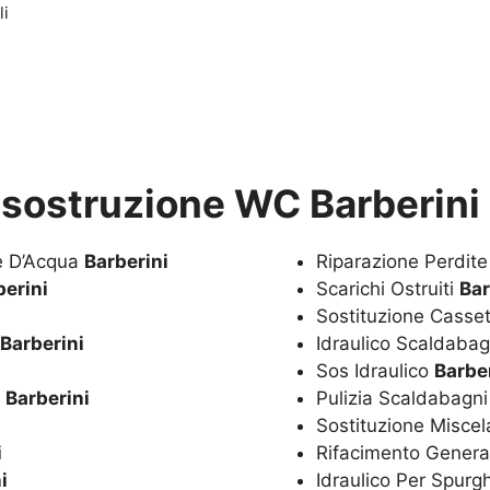
li
isostruzione WC Barberini
te D’Acqua
Barberini
Riparazione Perdit
berini
Scarichi Ostruiti
Bar
Sostituzione Casset
Barberini
Idraulico Scaldaba
Sos Idraulico
Barbe
a
Barberini
Pulizia Scaldabagn
Sostituzione Miscel
i
Rifacimento Genera
i
Idraulico Per Spurg