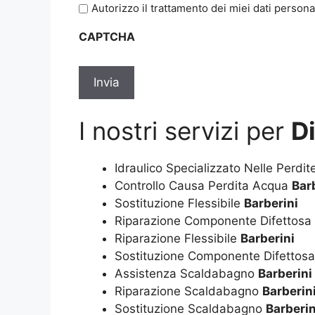
Autorizzo il trattamento dei miei dati persona
l'informativa
sulla
CAPTCHA
privacy
*
I nostri servizi per
D
Idraulico Specializzato Nelle Perdi
Controllo Causa Perdita Acqua
Bar
Sostituzione Flessibile
Barberini
Riparazione Componente Difettosa
Riparazione Flessibile
Barberini
Sostituzione Componente Difettos
Assistenza Scaldabagno
Barberini
Riparazione Scaldabagno
Barberin
Sostituzione Scaldabagno
Barberin