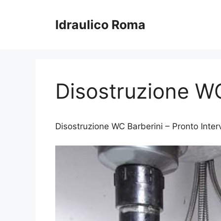
Vai
al
Idraulico Roma
contenuto
Disostruzione WC
Disostruzione WC Barberini – Pronto Interve