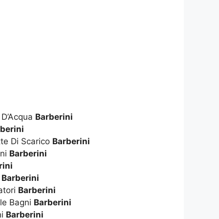
e D’Acqua
Barberini
berini
te Di Scarico
Barberini
gni
Barberini
rini
i
Barberini
atori
Barberini
le Bagni
Barberini
hi
Barberini