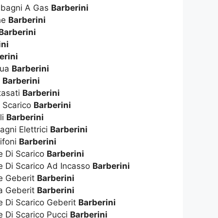
dabagni A Gas
Barberini
che
Barberini
Barberini
ini
erini
qua
Barberini
s
Barberini
tasati
Barberini
i Scarico
Barberini
li
Barberini
gni Elettrici
Barberini
ifoni
Barberini
e Di Scarico
Barberini
e Di Scarico Ad Incasso
Barberini
te Geberit
Barberini
ta Geberit
Barberini
e Di Scarico Geberit
Barberini
e Di Scarico Pucci
Barberini