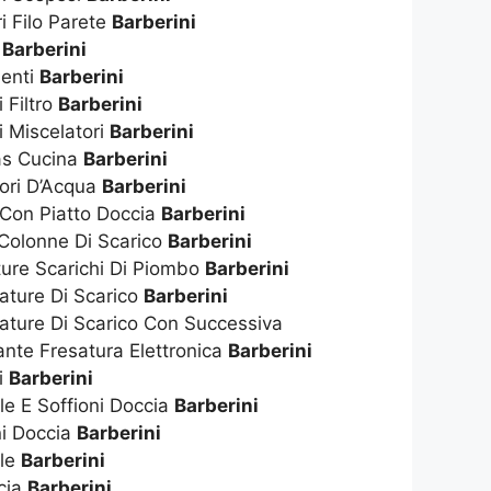
i Filo Parete
Barberini
t
Barberini
enti
Barberini
 Filtro
Barberini
i Miscelatori
Barberini
as Cucina
Barberini
tori D’Acqua
Barberini
 Con Piatto Doccia
Barberini
 Colonne Di Scarico
Barberini
ture Scarichi Di Piombo
Barberini
ature Di Scarico
Barberini
ature Di Scarico Con Successiva
nte Fresatura Elettronica
Barberini
i
Barberini
ile E Soffioni Doccia
Barberini
ni Doccia
Barberini
ile
Barberini
cia
Barberini