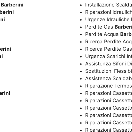
o
Barberini
Installazione Scal
berini
Riparazioni Idrauli
ni
Urgenze Idrauliche
Perdite Gas
Barber
Perdite Acqua
Barb
Ricerca Perdite Ac
erini
Ricerca Perdite Ga
ni
Urgenza Scarichi In
Assistenza Sifoni D
Sostituzioni Flessibi
Assistenza Scaldaba
Riparazione Termos
erini
Riparazioni Cassett
i
Riparazioni Cassett
Riparazioni Casset
Riparazioni Casset
Riparazioni Cassett
Riparazioni Cassett