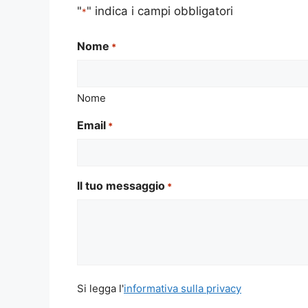
"
" indica i campi obbligatori
*
Nome
*
Nome
Email
*
Il tuo messaggio
*
Si
Si legga l'
informativa sulla privacy
legga