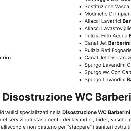
Sostituzione Vasc
Modifiche Di Impian
Allacci Lavatrici
Bar
Allacci Lavastovigl
Pulizia Filtri Acqua
Canal Jet
Barberini
Pulizia Reti Fognar
erini
Canal Jet Disostru
Spurgo Lavandini C
Spurgo Wc Con Can
Spurgo Lavandini
B
u
Disostruzione WC Barberi
draulici specializzati nella
Disostruzione WC Barberini
 del servizio di stasamento dei lavandini, bidet, vasch
alliscono e non bastano per “stappare” i sanitari ostruiti,