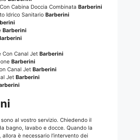
a Con Cabina Doccia Combinata
Barberini
to Idrico Sanitario
Barberini
berini
ie
Barberini
Barberini
ie Con Canal Jet
Barberini
zione
Barberini
on Canal Jet
Barberini
al Jet
Barberini
arberini
ni
sono al vostro servizio. Chiedendo il
e da bagno, lavabo e docce. Quando la
 allora è necessario l’intervento dei