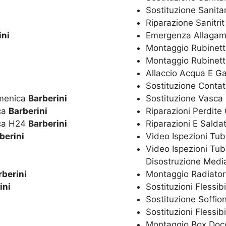
Sostituzione Sanitar
Riparazione Sanitri
ini
Emergenza Allagam
Montaggio Rubinetti
Montaggio Rubinett
Allaccio Acqua E G
Sostituzione Conta
omenica
Barberini
Sostituzione Vasca
ica
Barberini
Riparazioni Perdite
ica H24
Barberini
Riparazioni E Salda
berini
Video Ispezioni Tub
Video Ispezioni Tub
Disostruzione Media
rberini
Montaggio Radiator
ini
Sostituzioni Flessib
Sostituzione Soffio
Sostituzioni Flessib
Montaggio Box Doc