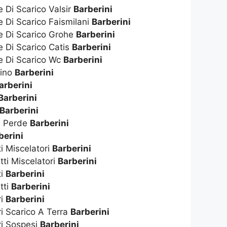
e Di Scarico Valsir
Barberini
e Di Scarico Faismilani
Barberini
te Di Scarico Grohe
Barberini
e Di Scarico Catis
Barberini
te Di Scarico Wc
Barberini
dino
Barberini
arberini
Barberini
Barberini
e Perde
Barberini
berini
ti Miscelatori
Barberini
tti Miscelatori
Barberini
ti
Barberini
tti
Barberini
ri
Barberini
ri Scarico A Terra
Barberini
ri Sospesi
Barberini